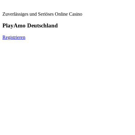
Zuverlässiges und Seriöses Online Casino
PlayAmo Deutschland
Registrieren