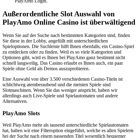
PlayAmo Login.
Außerordentliche Slot Auswahl von
PlayAmo Online Casino ist überwältigend
Wenn Sie auf der Suche nach bestimmten Kategorien sind, finden
Sie diese in der Lobby, angefüllt mit unterschiedlichen
Spieloptionen. Die Suchleiste hilft Ihnen ebenfalls, ein Casino-Spiel
zu entdecken oder zu finden. Weil es so viele Kategorien und
Optionen gibt, wird es Ihnen bei PlayAmo ganz bestimmt nicht
schnell langweilig. Das Casino erlaubt es Ihnen auch, ein paar
Spiele ohne Geld als Demos auszuprobieren.
Eine Auswahl von über 3.500 verschiedenen Casino-Titeln ist
schlichtweg atemberaubend und die meisten Spiele sind
Slotmaschinen. Wenn Sie das weniger anspricht, haben wir
allerdings auch Live-Spiele und Spielautomaten und andere
Alternativen.
PlayAmo Slots
Weil PlayAmo mehr als tausend unterschiedliche Spielautomaten
hat, haben wir eine Filteroption eingeführt, welche es allen Spielern
bei der Suche nach einem passenden Titel wesentlich bequemer